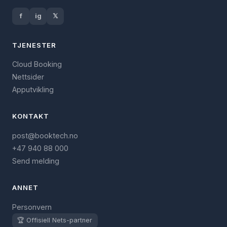
f
ig
𝕏
TJENESTER
Cloud Booking
Nettsider
Apputvikling
KONTAKT
post@booktech.no
+47 940 88 000
Send melding
ANNET
Personvern
🏆 Offisiell Nets-partner