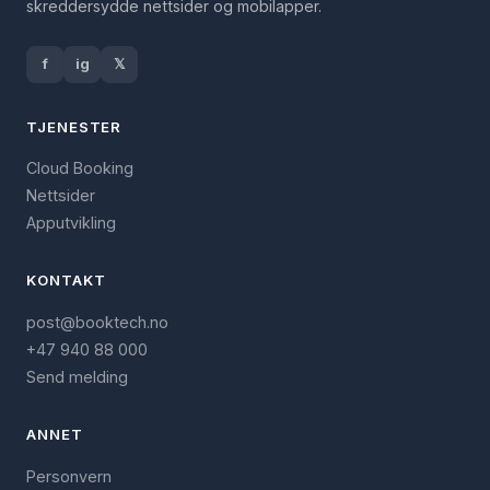
skreddersydde nettsider og mobilapper.
f
ig
𝕏
TJENESTER
Cloud Booking
Nettsider
Apputvikling
KONTAKT
post@booktech.no
+47 940 88 000
Send melding
ANNET
Personvern