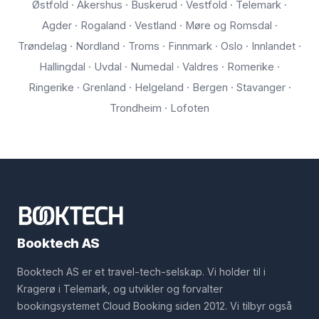
Østfold · Akershus · Buskerud · Vestfold · Telemark ·
Agder · Rogaland · Vestland · Møre og Romsdal ·
Trøndelag · Nordland · Troms · Finnmark · Oslo · Innlandet ·
Hallingdal · Uvdal · Numedal · Valdres · Romerike ·
Ringerike · Grenland · Helgeland · Bergen · Stavanger ·
Trondheim · Lofoten
Booktech AS
Booktech AS er et travel-tech-selskap. Vi holder til i
Kragerø i Telemark, og utvikler og forvalter
bookingsystemet Cloud Booking siden 2012. Vi tilbyr også